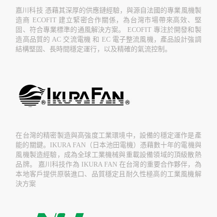
嘉川科技 憑藉其深厚的供應鏈經驗，與源自法國的專業風機製
造商 ECOFIT 建立緊密合作關係，為台灣市場帶來高效、堅
固、符合專業標準的通風解決方案。 ECOFIT 專注於開發和製
造高品質的 AC 交流電機 和 EC 電子整流風機，產品設計強調
結構堅固、長時間穩定運行，以及精確的氣流控制。
在台灣的精密製造與高強度工業環境中，設備的穩定運作是產
能的關鍵。IKURA FAN（日本池田電機）憑藉數十年的電機與
風機製造經驗，成為全球工業機械與重載設備領域的頂級散熱
品牌。 嘉川科技作為 IKURA FAN 在台灣的重要合作夥伴，為
本地客戶提供原裝進口、品質穩定且耐久性極高的工業風機解
決方案