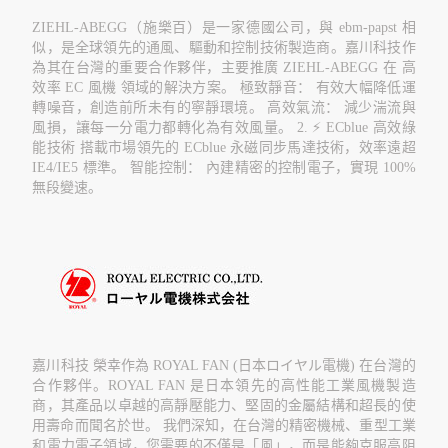
ZIEHL-ABEGG（施樂百）是一家德國公司，與 ebm-papst 相
似，是全球領先的通風、驅動和控制技術製造商。嘉川科技作
為其在台灣的重要合作夥伴，主要推廣 ZIEHL-ABEGG 在 高
效率 EC 風機 領域的解決方案。 極致靜音： 有效大幅降低運
轉噪音，創造前所未有的寧靜環境。 高效氣流： 減少湍流與
風損，讓每一分電力都轉化為有效風量。 2. ⚡ ECblue 高效綠
能技術 搭載市場領先的 ECblue 永磁同步馬達技術，效率遠超
IE4/IE5 標準。 智能控制： 內建精密的控制電子，實現 100%
無段變速。
嘉川科技 榮幸作為 ROYAL FAN (日本ロイヤル電機) 在台灣的
合作夥伴。ROYAL FAN 是日本領先的高性能工業風機製造
商，其產品以卓越的高靜壓能力、堅固的金屬結構和超長的使
用壽命而聞名於世。 我們深知，在台灣的精密機械、重型工業
和電力電子領域，您需要的不僅是「風」，而是能夠克服高阻