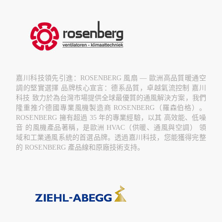
嘉川科技領先引進：ROSENBERG 風扇 — 歐洲高品質暖通空
調的堅實選擇 品牌核心宣言：德系品質，卓越氣流控制 嘉川
科技 致力於為台灣市場提供全球最優質的通風解決方案，我們
隆重推介德國專業風機製造商 ROSENBERG（羅森伯格）。
ROSENBERG 擁有超過 35 年的專業經驗，以其 高效能、低噪
音 的風機產品著稱，是歐洲 HVAC（供暖、通風與空調） 領
域和工業通風系統的首選品牌。透過嘉川科技，您能獲得完整
的 ROSENBERG 產品線和原廠技術支持。