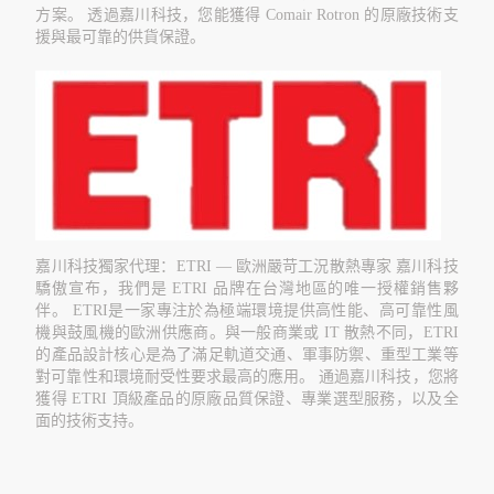
方案。 透過嘉川科技，您能獲得 Comair Rotron 的原廠技術支
援與最可靠的供貨保證。
嘉川科技獨家代理：ETRI — 歐洲嚴苛工況散熱專家 嘉川科技
驕傲宣布，我們是 ETRI 品牌在台灣地區的唯一授權銷售夥
伴。 ETRI是一家專注於為極端環境提供高性能、高可靠性風
機與鼓風機的歐洲供應商。與一般商業或 IT 散熱不同，ETRI
的產品設計核心是為了滿足軌道交通、軍事防禦、重型工業等
對可靠性和環境耐受性要求最高的應用。 通過嘉川科技，您將
獲得 ETRI 頂級產品的原廠品質保證、專業選型服務，以及全
面的技術支持。