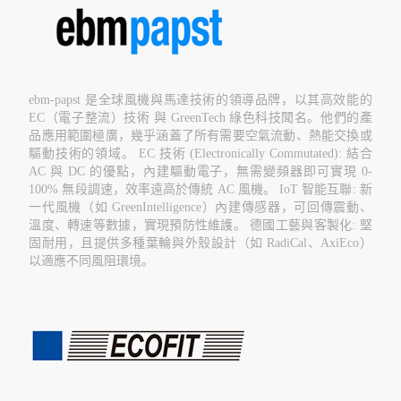
ebm-papst 是全球風機與馬達技術的領導品牌，以其高效能的
EC（電子整流）技術 與 GreenTech 綠色科技聞名。他們的產
品應用範圍極廣，幾乎涵蓋了所有需要空氣流動、熱能交換或
驅動技術的領域。 EC 技術 (Electronically Commutated): 結合
AC 與 DC 的優點，內建驅動電子，無需變頻器即可實現 0-
100% 無段調速，效率遠高於傳統 AC 風機。 IoT 智能互聯: 新
一代風機（如 GreenIntelligence）內建傳感器，可回傳震動、
溫度、轉速等數據，實現預防性維護。 德國工藝與客製化: 堅
固耐用，且提供多種葉輪與外殼設計（如 RadiCal、AxiEco）
以適應不同風阻環境。