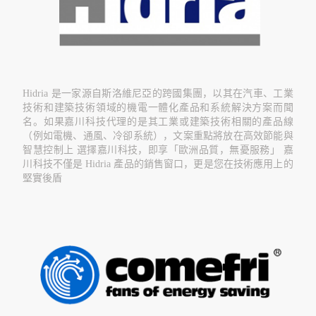
Hidria 是一家源自斯洛維尼亞的跨國集團，以其在汽車、工業
技術和建築技術領域的機電一體化產品和系統解決方案而聞
名。如果嘉川科技代理的是其工業或建築技術相關的產品線
（例如電機、通風、冷卻系統），文案重點將放在高效節能與
智慧控制上 選擇嘉川科技，即享「歐洲品質，無憂服務」 嘉
川科技不僅是 Hidria 產品的銷售窗口，更是您在技術應用上的
堅實後盾